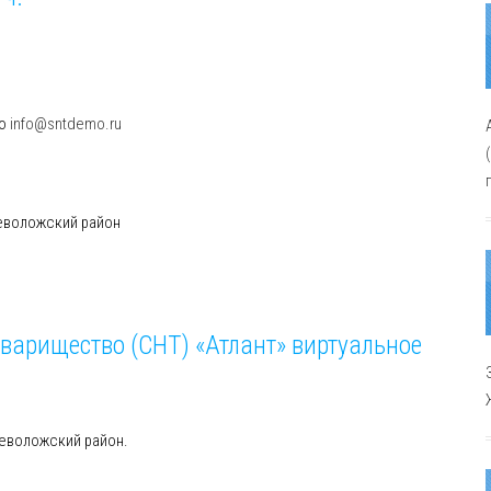
мо
info@sntdemo.ru
севоложский район
варищество (СНТ) «Атлант» виртуальное
севоложский район.